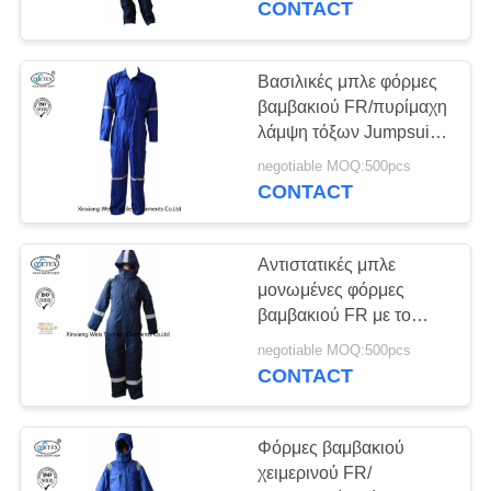
CONTACT
Βασιλικές μπλε φόρμες
βαμβακιού FR/πυρίμαχη
λάμψη τόξων Jumpsuit
ανθεκτική
negotiable MOQ:500pcs
προστατευτικές
CONTACT
Αντιστατικές μπλε
μονωμένες φόρμες
βαμβακιού FR με το
χειμώνα 300gsm
negotiable MOQ:500pcs
κουκουλών
CONTACT
Φόρμες βαμβακιού
χειμερινού FR/