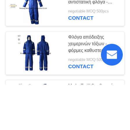
αντιστατική φλόγα -
φόρμες καθυστερούντω
negotiable MOQ:500pcs
με την αντανακλαστική
CONTACT
περιποίηση Hoodie
Φλόγα απόδειξης
χειμερινών τόξων -
φόρμες καθυστερούντω
με τα θερμά γεμισμένα
negotiable MOQ:500pcs
βαμβάκι ενδύματα
CONTACT
Hoodie/FR
αντανακλαστικά
Μπλε Twill βαμβακιού
100% πυρίμαχη
αντανακλαστική
ανθεκτική φόρμα
negotiable MOQ:500pcs
320gsm για την
CONTACT
πετροχημική βιομηχανία
πετρελαίου