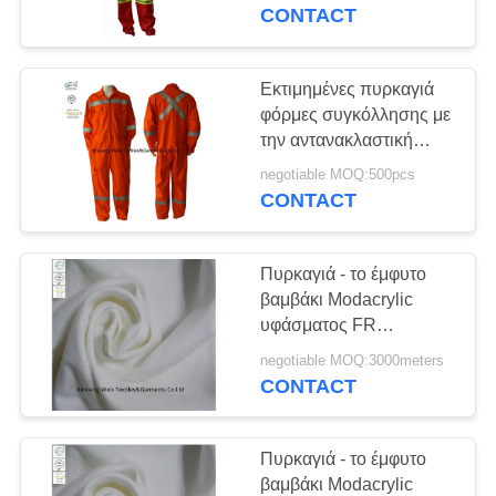
ΈΛΕΓΧΟΣ
Workwear
CONTACT
ΜΑΣ
Εκτιμημένες πυρκαγιά
ΕΛΆΤΕ
φόρμες συγκόλλησης με
την αντανακλαστική
ΣΕ
ταινία
negotiable MOQ:500pcs
ΕΠΑΦΉ
CONTACT
ΜΕ
Πυρκαγιά - το έμφυτο
ΖΗΤΉΣΤΕ
βαμβάκι Modacrylic
ΈΝΑ
υφάσματος FR
καθυστερούντω πλέκει
ΑΠΌΣΠΑΣΜΑ
negotiable MOQ:3000meters
το ενιαίο Τζέρσεϋ για το
CONTACT
πουκάμισο ασφάλειας
SITEMAP
Πυρκαγιά - το έμφυτο
βαμβάκι Modacrylic