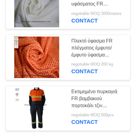
PRIVACY
υφάσματος FR
POLICY
καθυστερούντω πλέκει
negotiable MOQ:3000meters
CONTACT
Πλεκτό ύφασμα FR
πλέγματος έμφυτο/
έμφυτο ύφασμα
πυρίμαχων υλικών για
negotiable MOQ:200 kg
την ασφάλεια Workwear
CONTACT
Εκτιμημένο πυρκαγιά
FR βαμβακιού
πορτοκάλι τζιν
βαμβακιού φορμών
negotiable MOQ:500pcs
δίχρωμο μπλε ναυτικό
CONTACT