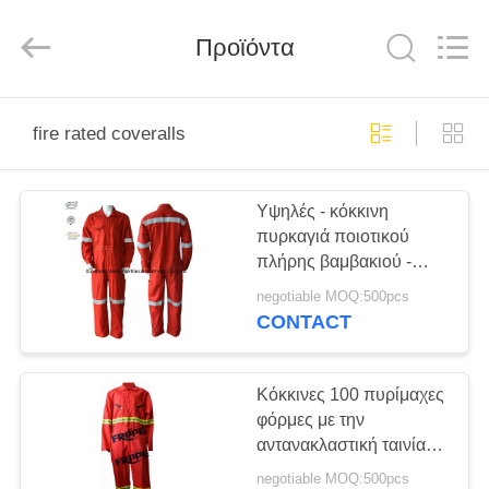
Xinxiang
Weis
Textiles&Garments
Προϊόντα
Co.Ltd.
All
Rights
Reserved.
ΣΠΊΤΙ
fire rated coveralls
ΠΡΟΪΌΝΤΑ
Υψηλές - κόκκινη
πυρκαγιά ποιοτικού
ΠΕΡΊΠΟΥ
πλήρης βαμβακιού -
ΕΜΕΊΣ
φόρμες καθυστερούντω/
negotiable MOQ:500pcs
φόρμες ασφάλειας FR
CONTACT
για τα άτομα με το
ΓΎΡΟΣ
αιφνιδιαστικό κουμπί
ΕΡΓΟΣΤΑΣΊΩΝ
ανακλαστήρων και
Κόκκινες 100 πυρίμαχες
μετάλλων
φόρμες με την
αντανακλαστική ταινία
ΠΟΙΟΤΙΚΌΣ
για τον οξυγονοκολλητή
negotiable MOQ:500pcs