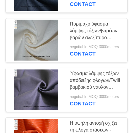
ΈΛΕΓΧΟΣ
κλωστοϋφαντουργικά
CONTACT
προϊόντα
καθυστερούντω
ΜΑΣ
Πυρίμαχο ύφασμα
17
ΕΛΆΤΕ
λάμψης τόξων/βαρέων
Αντανακλαστικές
βαρών αλεξίπυρο
ΣΕ
ύφασμα καμβά
φόρμες FR
negotiable MOQ:3000meters
ΕΠΑΦΉ
CONTACT
ΜΕ
Ύφασμα λάμψης τόξων
ΖΗΤΉΣΤΕ
απόδειξης φλογών/Twill
ΈΝΑ
βαμβακιού νάυλον
18
ύφασμα 310gsm
ΑΠΌΣΠΑΣΜΑ
negotiable MOQ:3000meters
Φλόγα - σακάκι
απόδειξης φλογών
CONTACT
καθυστερούντω
SITEMAP
Η υψηλή αντοχή σχίζει
τη φλόγα στάσεων -