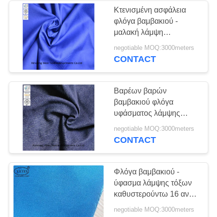
Κτενισμένη ασφάλεια
φλόγα βαμβακιού -
13
μαλακή λάμψη
Ο ετερόφθαλμος
ηλεκτρικών τόξων
negotiable MOQ:3000meters
κλωστοϋφαντουργικών
CONTACT
γάδος FR γενικός
προϊόντων
καθυστερούντω
προστατευτική
Βαρέων βαρών
βαμβακιού φλόγα
υφάσματος λάμψης
τόξων τζιν αντι -
18
negotiable MOQ:3000meters
επεξεργασία υφάσματος
CONTACT
Πυρκαγιά -
καθυστερούντω
πουκάμισα
Φλόγα βαμβακιού -
ύφασμα λάμψης τόξων
καθυστερούντω
καθυστερούντω 16 αντι
ηλεκτρικός θερμ.
negotiable MOQ:3000meters
ASTMF 1959 Hrc2