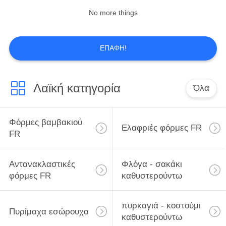
No more things
Έμφυτο ύφασμα FR
ΕΠΑΦΉ!
Λαϊκή κατηγορία
Όλα
23
Φόρμες βαμβακιού
Απωθητικό ύφασμα
Ελαφριές φόρμες FR
FR
πετρελαίου
Αντανακλαστικές
Φλόγα - σακάκι
φόρμες FR
καθυστερούντω
πυρκαγιά - κοστούμι
Πυρίμαχα εσώρουχα
15
καθυστερούντω