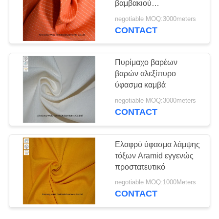
βαμβακιού
14
καθυστερούντω
negotiable MOQ:3000meters
Υψηλό ύφασμα
απόδειξη τόξων
CONTACT
διαφάνειας
Πυρίμαχο βαρέων
βαρών αλεξίπυρο
ύφασμα καμβά
negotiable MOQ:3000meters
CONTACT
35
αντι στατική ιστού
Ελαφρύ ύφασμα λάμψης
τόξων Aramid εγγενώς
προστατευτικό
negotiable MOQ:1000Meters
CONTACT
24