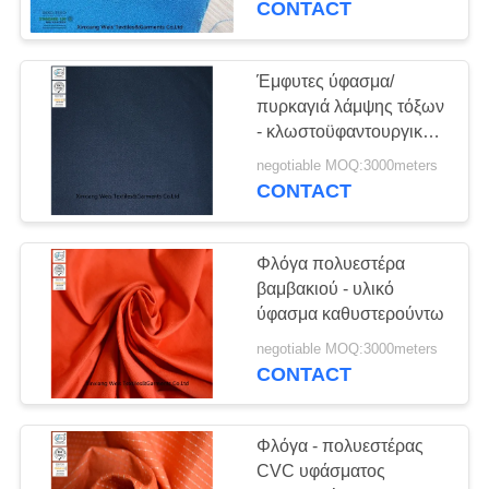
CONTACT
17
Έμφυτος ιματισμός
Έμφυτες ύφασμα/
πυρκαγιά λάμψης τόξων
FR
- κλωστοϋφαντουργικά
προϊόντα
negotiable MOQ:3000meters
καθυστερούντω
CONTACT
Φλόγα πολυεστέρα
56
βαμβακιού - υλικό
πυρκαγιά - ύφασμα
ύφασμα καθυστερούντω
καθυστερούντω
negotiable MOQ:3000meters
CONTACT
Φλόγα - πολυεστέρας
CVC υφάσματος