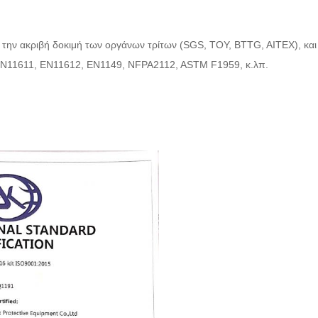
 την ακριβή δοκιμή των οργάνων τρίτων (SGS, ΤΟΥ, BTTG, AITEX), κα
N11611, EN11612, EN1149, NFPA2112, ASTM F1959, κ.λπ.