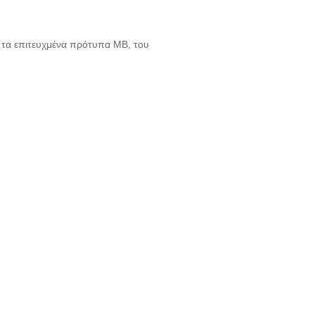
ι τα επιτευχμένα πρότυπα ΜΒ, του