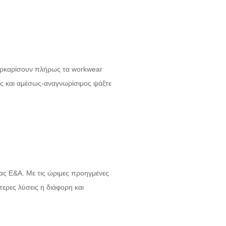
μαρκαρίσουν πλήρως τα workwear
κός και αμέσως-αναγνωρίσιμος ψάξτε
ας Ε&Α. Με τις ώριμες προηγμένες
ερες λύσεις η διάφορη και