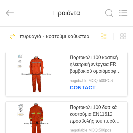
Xinxiang
Weis
Textiles&Garments
Προϊόντα
Co.Ltd.
All
Rights
Reserved.
ΣΠΊΤΙ
23
πυρκαγιά - κοστούμι καθυστερούντω
Φόρμες βαμβακιού
ΠΡΟΪΌΝΤΑ
FR
Πορτοκάλι 100 κρατική
ηλεκτρική ενέργεια FR
ΠΕΡΊΠΟΥ
βαμβακιού ομοιόμορφη
ΕΜΕΊΣ
με τις αντανακλαστικές
negotiable MOQ:500PCS
ταινίες
CONTACT
16
ΓΎΡΟΣ
Ελαφριές φόρμες
ΕΡΓΟΣΤΑΣΊΩΝ
Πορτοκάλι 100 δασικά
κοστούμια EN11612
FR
προσβολής του πυρός
ΠΟΙΟΤΙΚΌΣ
FR βαμβακιού
negotiable MOQ:500pcs