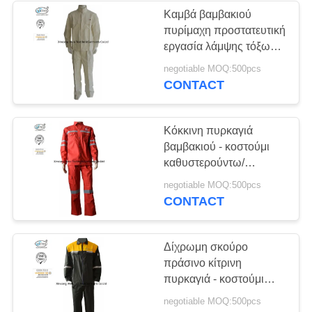
Καμβά βαμβακιού
πυρίμαχη προστατευτική
13
εργασία λάμψης τόξων
Ο ετερόφθαλμος
κοστουμιών υψηλή
negotiable MOQ:500pcs
εκτιμημένη
CONTACT
γάδος FR γενικός
Κόκκινη πυρκαγιά
βαμβακιού - κοστούμι
καθυστερούντω/
αντανακλαστικό
18
negotiable MOQ:500pcs
πυρίμαχο κοστούμι
CONTACT
Πυρκαγιά -
βροχής
πουκάμισα
Δίχρωμη σκούρο
πράσινο κίτρινη
καθυστερούντω
πυρκαγιά - κοστούμι
καθυστερούντω με την
negotiable MOQ:500pcs
αντανακλαστική