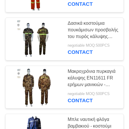
ΈΛΕΓΧΟΣ
CONTACT
ΜΑΣ
Δασικά κοστούμια
17
ΕΛΆΤΕ
πουκάμισων προσβολής
Αντανακλαστικές
του πυρός κάλυψης
ΣΕ
450gsm FR με το
φόρμες FR
negotiable MOQ:500PCS
ΕΠΑΦΉ
κεντημένο λογότυπο
CONTACT
ΜΕ
Μακροχρόνια πυρκαγιά
ΖΗΤΉΣΤΕ
κάλυψης EN11611 FR
ΈΝΑ
ερήμων μανικιών -
18
κοστούμι
ΑΠΌΣΠΑΣΜΑ
negotiable MOQ:500PCS
Φλόγα - σακάκι
καθυστερούντω με το
CONTACT
λογότυπο που κεντιέται
καθυστερούντω
SITEMAP
Μπλε ναυτική φλόγα
βαμβακιού - κοστούμι