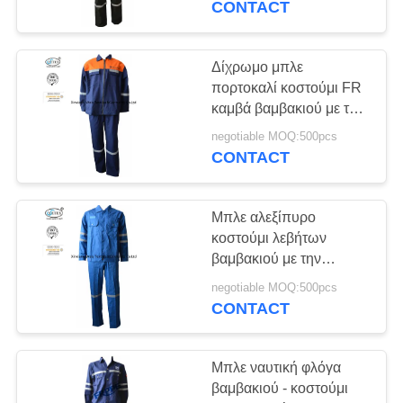
CONTACT
ασφάλεια ταινιών
17
Έμφυτος ιματισμός
Δίχρωμο μπλε
πορτοκαλί κοστούμι FR
FR
καμβά βαμβακιού με την
εργασία
negotiable MOQ:500pcs
οξυγονοκολλητών
CONTACT
ανακλαστήρων
Μπλε αλεξίπυρο
56
κοστούμι λεβήτων
πυρκαγιά - ύφασμα
βαμβακιού με την
αντανακλαστική
καθυστερούντω
negotiable MOQ:500pcs
περιποίηση αντιστατικό
CONTACT
240gsm
Μπλε ναυτική φλόγα
βαμβακιού - κοστούμι