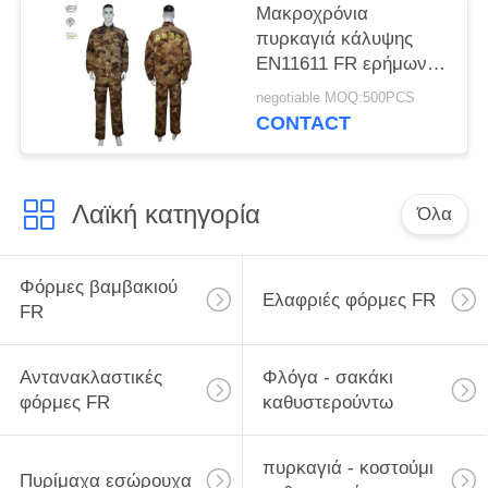
Μακροχρόνια
πυρκαγιά κάλυψης
EN11611 FR ερήμων
μανικιών - κοστούμι
negotiable MOQ:500PCS
καθυστερούντω με το
CONTACT
λογότυπο που
κεντιέται
Λαϊκή κατηγορία
Όλα
Φόρμες βαμβακιού
Ελαφριές φόρμες FR
FR
Αντανακλαστικές
Φλόγα - σακάκι
φόρμες FR
καθυστερούντω
πυρκαγιά - κοστούμι
Πυρίμαχα εσώρουχα