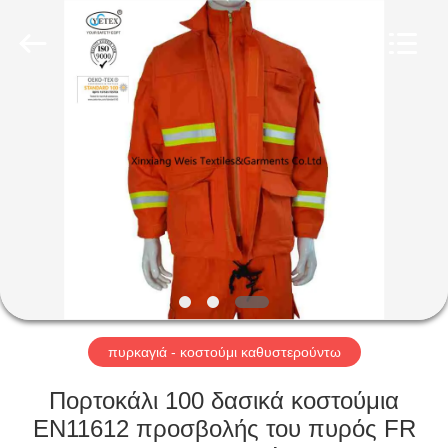
Xinxiang
Weis
Textiles&Garments
Co.Ltd.
All
Rights
Reserved.
ΣΠΊΤΙ
ΠΡΟΪΌΝΤΑ
ΠΕΡΊΠΟΥ
ΕΜΕΊΣ
ΓΎΡΟΣ
ΕΡΓΟΣΤΑΣΊΩΝ
πυρκαγιά - κοστούμι καθυστερούντω
Πορτοκάλι 100 δασικά κοστούμια
ΠΟΙΟΤΙΚΌΣ
EN11612 προσβολής του πυρός FR