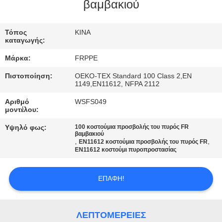
ΈΛΕΓΧΟΣ
βαμβακιού
ΜΑΣ
Τόπος
ΚΙΝΑ
καταγωγής:
ΕΛΆΤΕ
Μάρκα:
FRPPE
ΣΕ
Πιστοποίηση:
OEKO-TEX Standard 100 Class 2,EN
ΕΠΑΦΉ
1149,EN11612, NFPA 2112
ΜΕ
Αριθμό
WSFS049
μοντέλου:
Υψηλό φως:
100 κοστούμια προσβολής του πυρός FR
ΖΗΤΉΣΤΕ
βαμβακιού
,
,
EN11612 κοστούμια προσβολής του πυρός FR
ΈΝΑ
EN11612 κοστούμι πυροπροστασίας
ΑΠΌΣΠΑΣΜΑ
ΕΠΑΦΉ!
SITEMAP
ΛΕΠΤΟΜΈΡΕΙΕΣ