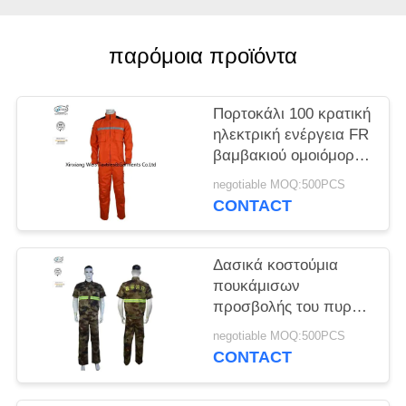
PRIVACY
POLICY
παρόμοια προϊόντα
Πορτοκάλι 100 κρατική
ηλεκτρική ενέργεια FR
βαμβακιού ομοιόμορφη
με τις
negotiable MOQ:500PCS
αντανακλαστικές
CONTACT
ταινίες
Δασικά κοστούμια
πουκάμισων
προσβολής του πυρός
κάλυψης 450gsm FR
negotiable MOQ:500PCS
με το κεντημένο
CONTACT
λογότυπο