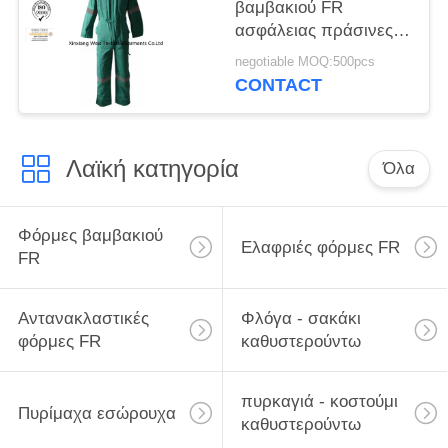
βαμβακιού FR
ασφάλειας πράσινες/
πυρίμαχες μονωμένες
negotiable MOQ:500pcs
φόρμες
CONTACT
Λαϊκή κατηγορία
Όλα
Φόρμες βαμβακιού
Ελαφριές φόρμες FR
FR
Αντανακλαστικές
Φλόγα - σακάκι
φόρμες FR
καθυστερούντω
πυρκαγιά - κοστούμι
Πυρίμαχα εσώρουχα
καθυστερούντω