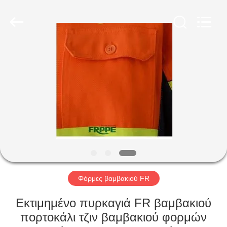
Xinxiang
Weis
Textiles&Garments
Co.Ltd.
All
Rights
Reserved.
ΣΠΊΤΙ
ΠΡΟΪΌΝΤΑ
ΠΕΡΊΠΟΥ
ΕΜΕΊΣ
ΓΎΡΟΣ
ΕΡΓΟΣΤΑΣΊΩΝ
Φόρμες βαμβακιού FR
Εκτιμημένο πυρκαγιά FR βαμβακιού
ΠΟΙΟΤΙΚΌΣ
πορτοκάλι τζιν βαμβακιού φορμών