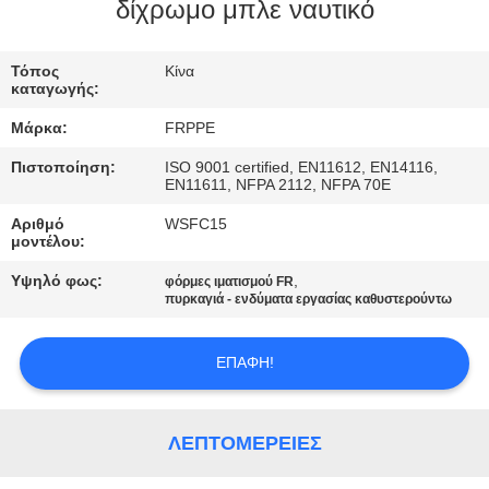
ΈΛΕΓΧΟΣ
δίχρωμο μπλε ναυτικό
ΜΑΣ
Τόπος
Κίνα
καταγωγής:
ΕΛΆΤΕ
Μάρκα:
FRPPE
ΣΕ
Πιστοποίηση:
ISO 9001 certified, EN11612, EN14116,
ΕΠΑΦΉ
EN11611, NFPA 2112, NFPA 70E
ΜΕ
Αριθμό
WSFC15
μοντέλου:
Υψηλό φως:
,
ΖΗΤΉΣΤΕ
φόρμες ιματισμού FR
πυρκαγιά - ενδύματα εργασίας καθυστερούντω
ΈΝΑ
ΑΠΌΣΠΑΣΜΑ
ΕΠΑΦΉ!
SITEMAP
ΛΕΠΤΟΜΈΡΕΙΕΣ