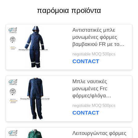
PRIVACY
παρόμοια προϊόντα
POLICY
Αντιστατικές μπλε
μονωμένες φόρμες
βαμβακιού FR με το
χειμώνα 300gsm
negotiable MOQ:500pcs
κουκουλών
CONTACT
Μπλε ναυτικές
μονωμένες Frc
φόρμες/φλόγα
γυναικών ανδρών -
negotiable MOQ:500pcs
καθυστερών Workwear
CONTACT
Λειτουργώντας φόρμες