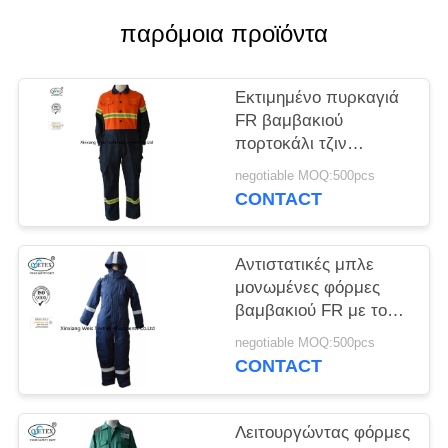
PRIVACY
παρόμοια προϊόντα
POLICY
Εκτιμημένο πυρκαγιά
FR βαμβακιού
πορτοκάλι τζιν
βαμβακιού φορμών
negotiable MOQ:500pcs
δίχρωμο μπλε ναυτικό
CONTACT
Αντιστατικές μπλε
μονωμένες φόρμες
βαμβακιού FR με το
χειμώνα 300gsm
negotiable MOQ:500pcs
κουκουλών
CONTACT
Λειτουργώντας φόρμες