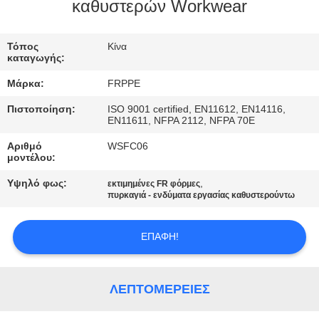
ΈΛΕΓΧΟΣ
καθυστερών Workwear
ΜΑΣ
Τόπος
Κίνα
καταγωγής:
ΕΛΆΤΕ
Μάρκα:
FRPPE
ΣΕ
Πιστοποίηση:
ISO 9001 certified, EN11612, EN14116,
ΕΠΑΦΉ
EN11611, NFPA 2112, NFPA 70E
ΜΕ
Αριθμό
WSFC06
μοντέλου:
Υψηλό φως:
,
ΖΗΤΉΣΤΕ
εκτιμημένες FR φόρμες
πυρκαγιά - ενδύματα εργασίας καθυστερούντω
ΈΝΑ
ΑΠΌΣΠΑΣΜΑ
ΕΠΑΦΉ!
SITEMAP
ΛΕΠΤΟΜΈΡΕΙΕΣ