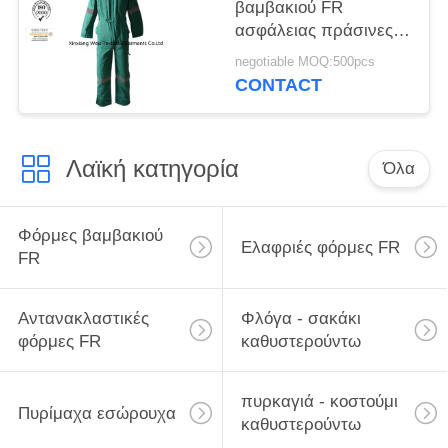
βαμβακιού FR
ασφάλειας πράσινες/
πυρίμαχες μονωμένες
negotiable MOQ:500pcs
φόρμες
CONTACT
Λαϊκή κατηγορία
Όλα
Φόρμες βαμβακιού
Ελαφριές φόρμες FR
FR
Αντανακλαστικές
Φλόγα - σακάκι
φόρμες FR
καθυστερούντω
πυρκαγιά - κοστούμι
Πυρίμαχα εσώρουχα
καθυστερούντω