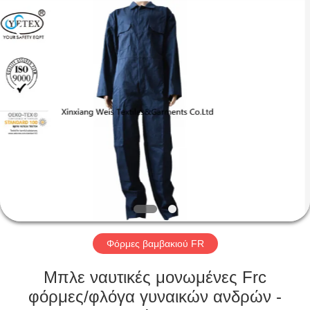
Xinxiang
Weis
Textiles&Garments
Co.Ltd.
All
Rights
Reserved.
ΣΠΊΤΙ
ΠΡΟΪΌΝΤΑ
ΠΕΡΊΠΟΥ
ΕΜΕΊΣ
ΓΎΡΟΣ
ΕΡΓΟΣΤΑΣΊΩΝ
Φόρμες βαμβακιού FR
Μπλε ναυτικές μονωμένες Frc
ΠΟΙΟΤΙΚΌΣ
φόρμες/φλόγα γυναικών ανδρών -