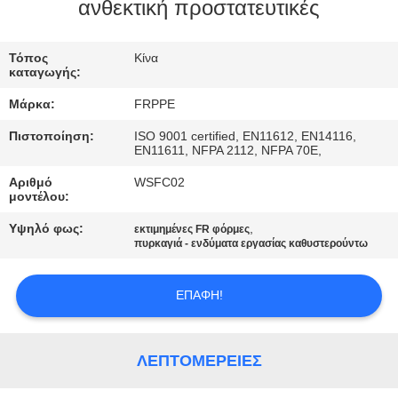
ΈΛΕΓΧΟΣ
ανθεκτική προστατευτικές
ΜΑΣ
Τόπος
Κίνα
καταγωγής:
ΕΛΆΤΕ
Μάρκα:
FRPPE
ΣΕ
Πιστοποίηση:
ISO 9001 certified, EN11612, EN14116,
ΕΠΑΦΉ
EN11611, NFPA 2112, NFPA 70E,
ΜΕ
Αριθμό
WSFC02
μοντέλου:
Υψηλό φως:
,
ΖΗΤΉΣΤΕ
εκτιμημένες FR φόρμες
πυρκαγιά - ενδύματα εργασίας καθυστερούντω
ΈΝΑ
ΑΠΌΣΠΑΣΜΑ
ΕΠΑΦΉ!
SITEMAP
ΛΕΠΤΟΜΈΡΕΙΕΣ