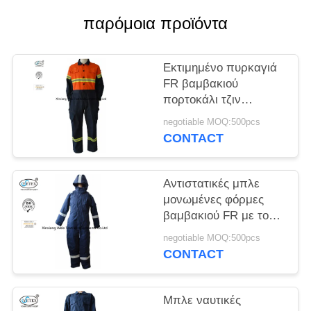
PRIVACY
παρόμοια προϊόντα
POLICY
Εκτιμημένο πυρκαγιά
FR βαμβακιού
πορτοκάλι τζιν
βαμβακιού φορμών
negotiable MOQ:500pcs
δίχρωμο μπλε ναυτικό
CONTACT
Αντιστατικές μπλε
μονωμένες φόρμες
βαμβακιού FR με το
χειμώνα 300gsm
negotiable MOQ:500pcs
κουκουλών
CONTACT
Μπλε ναυτικές