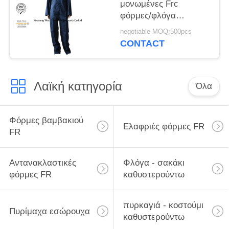
μονωμένες Frc
φόρμες/φλόγα
γυναικών ανδρών -
negotiable MOQ:500pcs
καθυστερών Workwear
CONTACT
Λαϊκή κατηγορία
Όλα
Φόρμες βαμβακιού
Ελαφριές φόρμες FR
FR
Αντανακλαστικές
Φλόγα - σακάκι
φόρμες FR
καθυστερούντω
πυρκαγιά - κοστούμι
Πυρίμαχα εσώρουχα
καθυστερούντω