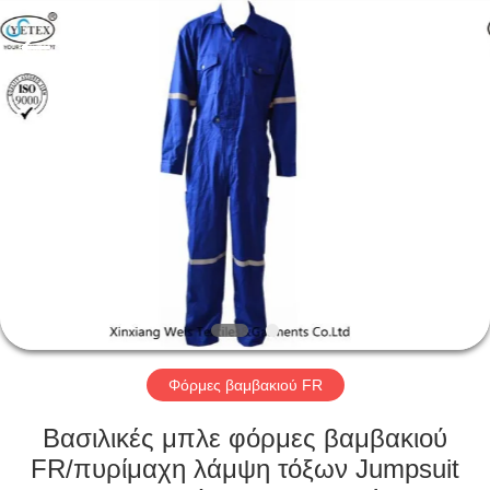
Xinxiang
Weis
Textiles&Garments
Co.Ltd.
All
Rights
Reserved.
ΣΠΊΤΙ
ΠΡΟΪΌΝΤΑ
ΠΕΡΊΠΟΥ
ΕΜΕΊΣ
ΓΎΡΟΣ
ΕΡΓΟΣΤΑΣΊΩΝ
Φόρμες βαμβακιού FR
Βασιλικές μπλε φόρμες βαμβακιού
ΠΟΙΟΤΙΚΌΣ
FR/πυρίμαχη λάμψη τόξων Jumpsuit