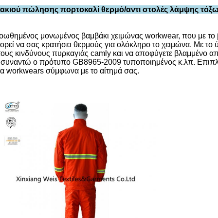
βακιού πώλησης πορτοκαλί θερμό
/αντι στολές λάμψης τό
ροωθημένος μονωμένος βαμβάκι χειμώνας workwear, που με το 
ρεί να σας κρατήσει θερμούς για ολόκληρο το χειμώνα. Με το 
ε τους κινδύνους πυρκαγιάς camly και να αποφύγετε βλαμμένο 
ι συναντώ ο πρότυπο GB8965-2009 τυποποιημένος κ.λπ. Επιπλέο
τα workwears σύμφωνα με το αίτημά σας.