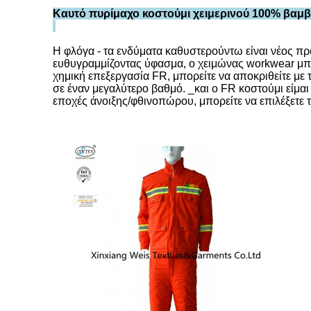
Καυτό πυρίμαχο κοστούμι
χειμερινού 100% βαμ
Η φλόγα - τα ενδύματα καθυστερούντω είναι νέος π
ευθυγραμμίζοντας ύφασμα, ο χειμώνας workwear μπο
χημική επεξεργασία FR, μπορείτε να αποκριθείτε μ
σε έναν μεγαλύτερο βαθμό. _και ο FR κοστούμι είμα
εποχές άνοιξης/φθινοπώρου, μπορείτε να επιλέξετε 