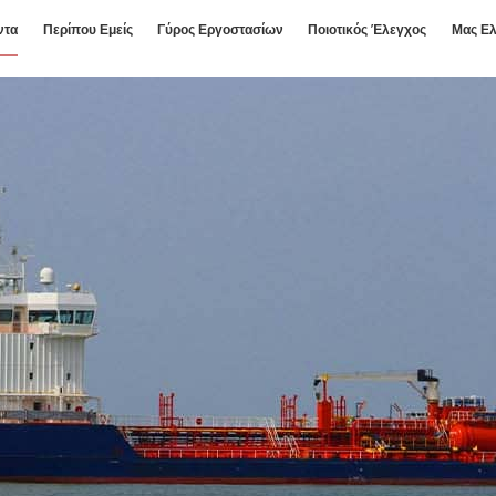
ντα
Περίπου Εμείς
Γύρος Εργοστασίων
Ποιοτικός Έλεγχος
Μας Ελ