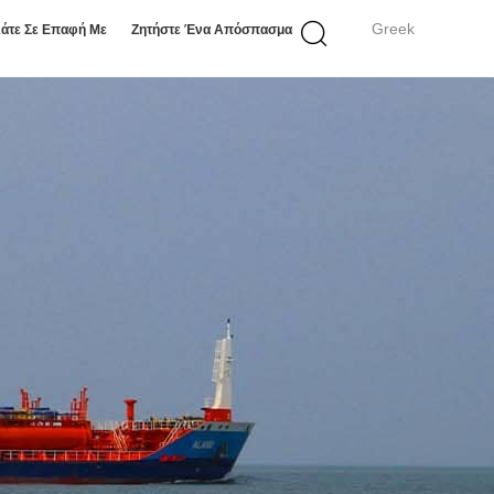
Greek
άτε Σε Επαφή Με
Ζητήστε Ένα Απόσπασμα