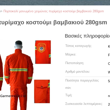
ω
>
Πορτοκαλί μονωμένο χειμώνας πυρίμαχο κοστούμι βαμβακιού 280gsm
πυρίμαχο κοστούμι βαμβακιού 280gsm
Βασικές πληροφορίε
Τόπος καταγωγής:
Κ
Μάρκα:
Πιστοποίηση:
O
Αριθμό μοντέλου:
Ποσότητα παραγγελίας
5
min:
Τιμή:
n
Συσκευασία λεπτομέρειες:
2