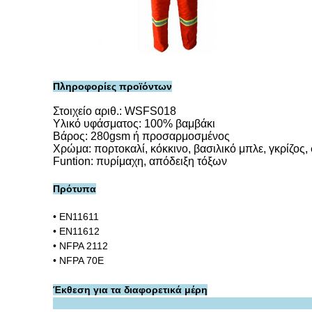
Πληροφορίες προϊόντων
Στοιχείο αριθ.: WSFS018
Υλικό υφάσματος: 100% βαμβάκι
Βάρος: 280gsm ή προσαρμοσμένος
Χρώμα: πορτοκαλί, κόκκινο, βασιλικό μπλε, γκρίζο
Funtion: πυρίμαχη, απόδειξη τόξων
Πρότυπα
• EN11611
• EN11612
• NFPA 2112
• NFPA 70E
Έκθεση για τα διαφορετικά μέρη