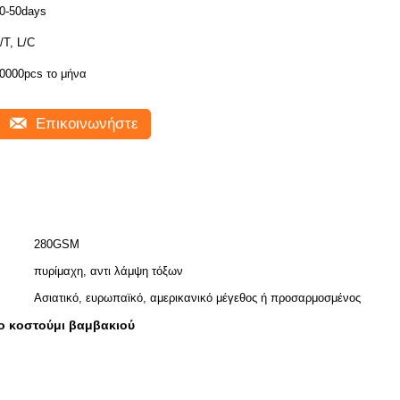
0-50days
/T, L/C
0000pcs το μήνα
Επικοινωνήστε
280GSM
πυρίμαχη, αντι λάμψη τόξων
Ασιατικό, ευρωπαϊκό, αμερικανικό μέγεθος ή προσαρμοσμένος
 κοστούμι βαμβακιού