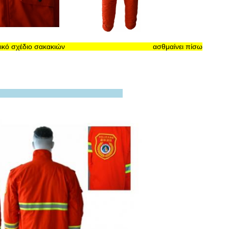
Θωρακικό σχέδιο σακακιών ασθμαίνει πίσω