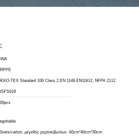
ς
ΙΝΑ
FRPPE
EKO-TEX Standard 100 Class 2,EN 1149,EN11612, NFPA 2112
WSFS018
00pcs
egotiable
0sets/carton, μέγεθος χαρτοκιβωτίων: 60cm*40cm*30cm