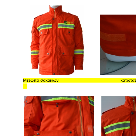
Μέτωπο σακακιών
κατώτατο σημείο εσω