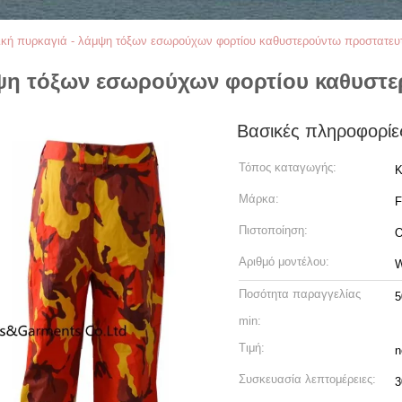
κή πυρκαγιά - λάμψη τόξων εσωρούχων φορτίου καθυστερούντω προστατευ
μψη τόξων εσωρούχων φορτίου καθυστε
Βασικές πληροφορίε
Τόπος καταγωγής:
Κ
Μάρκα:
Πιστοποίηση:
O
Αριθμό μοντέλου:
Ποσότητα παραγγελίας
5
min:
Τιμή:
n
Συσκευασία λεπτομέρειες:
3