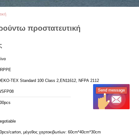
τική
ρούντω προστατευτική
ς
ίνα
FRPPE
EKO-TEX Standard 100 Class 2,EN11612, NFPA 2112
WSFP08
00pcs
egotiable
0pcs/carton, μέγεθος χαρτοκιβωτίων: 60cm*40cm*30cm