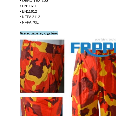
• OEKO TEX-100
• EN11611
• EN11612
• NFPA 2112
• NFPA 70E
Λεπτομέρειες σχεδίου