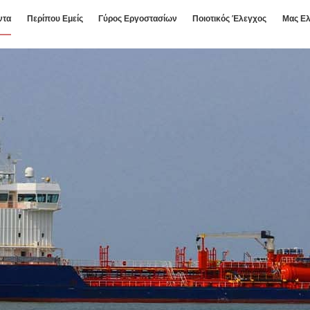
ντα
Περίπου Εμείς
Γύρος Εργοστασίων
Ποιοτικός Έλεγχος
Μας Ελ