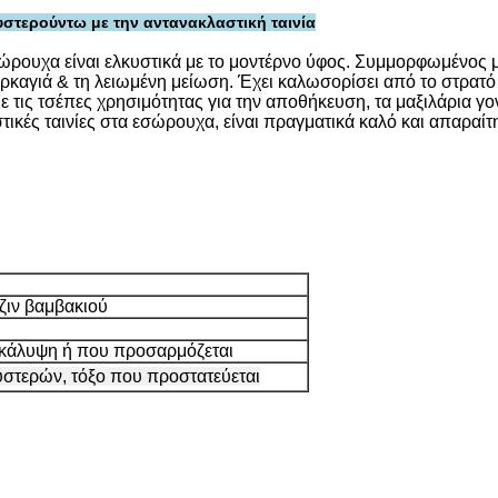
τερούντω με την αντανακλαστική ταινία
ώρουχα είναι ελκυστικά με το μοντέρνο ύφος. Συμμορφωμένος
αγιά & τη λειωμένη μείωση. Έχει καλωσορίσει από το στρατό γ
ε τις τσέπες χρησιμότητας για την αποθήκευση, τα μαξιλάρια γον
στικές ταινίες στα εσώρουχα, είναι πραγματικά καλό και απαραί
ζιν βαμβακιού
 κάλυψη ή που προσαρμόζεται
υστερών, τόξο που προστατεύεται