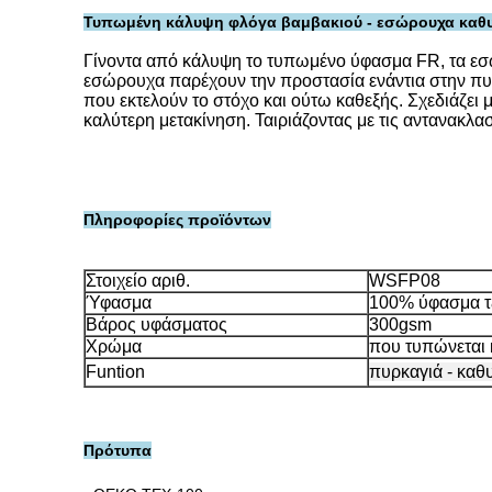
Τυπωμένη κάλυψη φλόγα βαμβακιού - εσώρουχα καθυσ
Γίνοντα από κάλυψη το τυπωμένο ύφασμα FR, τα εσ
εσώρουχα παρέχουν την προστασία ενάντια στην πυρκ
που εκτελούν το στόχο και ούτω καθεξής. Σχεδιάζει μ
καλύτερη μετακίνηση. Ταιριάζοντας με τις αντανακλα
Πληροφορίες προϊόντων
Στοιχείο αριθ.
WSFP08
Ύφασμα
100% ύφασμα τ
Βάρος υφάσματος
300gsm
Χρώμα
που τυπώνεται
Funtion
πυρκαγιά - καθ
Πρότυπα