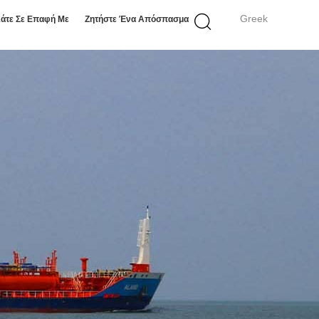
Greek
άτε Σε Επαφή Με
Ζητήστε Ένα Απόσπασμα