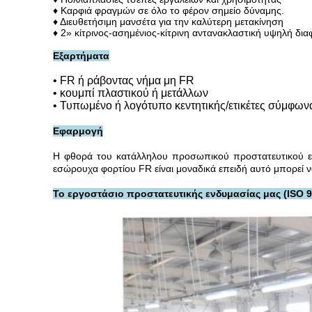
♦
Καρφιά φραγμών σε όλο το φέρον σημείο δύναμης.
♦ Διευθετήσιμη μανσέτα για την καλύτερη μετακίνηση
♦ 2» κίτρινος-ασημένιος-κίτρινη αντανακλαστική υψηλή δι
Εξαρτήματα
• FR ή ράβοντας νήμα μη FR
• κουμπί πλαστικού ή μετάλλων
• Τυπωμένο ή λογότυπο κεντητικής/ετικέτες σύμφωνα
Εφαρμογή
Η φθορά του κατάλληλου προσωπικού προστατευτικού εξο
εσώρουχα φορτίου FR είναι μοναδικά επειδή αυτό μπορεί 
Το εργοστάσιο προστατευτικής ενδυμασίας μας (ISO 