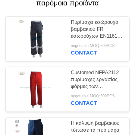
PRIVACY
παρόμοια προϊόντα
POLICY
Πυρίμαχα εσώρουχα
βαμβακιού FR
εσωρούχων EN11611
310gsm με τις
negotiable MOQ:500PCS
αντανακλαστικές
CONTACT
ταινίες
Customed NFPA2112
πυρίμαχες εργασίας
φόρμες των
ετερόφθαλμων γάδων
negotiable MOQ:500PCS
εσωρούχων
CONTACT
μονωμένες FR
Η κάλυψη βαμβακιού
τύπωσε τα πυρίμαχα