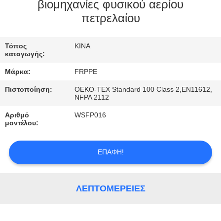
ΈΛΕΓΧΟΣ
βιομηχανίες φυσικού αερίου
πετρελαίου
ΜΑΣ
Τόπος
ΚΙΝΑ
ΕΛΆΤΕ
καταγωγής:
ΣΕ
Μάρκα:
FRPPE
ΕΠΑΦΉ
Πιστοποίηση:
OEKO-TEX Standard 100 Class 2,EN11612,
ΜΕ
NFPA 2112
Αριθμό
WSFP016
μοντέλου:
ΖΗΤΉΣΤΕ
ΈΝΑ
ΕΠΑΦΉ!
ΑΠΌΣΠΑΣΜΑ
ΛΕΠΤΟΜΈΡΕΙΕΣ
SITEMAP