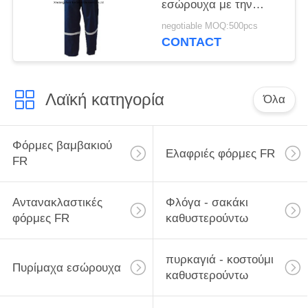
εσώρουχα με την
αντανακλαστική ταινία
negotiable MOQ:500pcs
300gsm
CONTACT
Λαϊκή κατηγορία
Όλα
Φόρμες βαμβακιού
Ελαφριές φόρμες FR
FR
Αντανακλαστικές
Φλόγα - σακάκι
φόρμες FR
καθυστερούντω
πυρκαγιά - κοστούμι
Πυρίμαχα εσώρουχα
καθυστερούντω