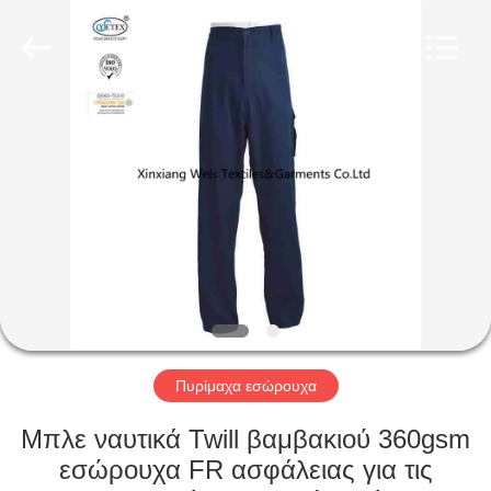
Xinxiang
Weis
Textiles&Garments
Co.Ltd.
All
Rights
Reserved.
ΣΠΊΤΙ
ΠΡΟΪΌΝΤΑ
ΠΕΡΊΠΟΥ
ΕΜΕΊΣ
ΓΎΡΟΣ
ΕΡΓΟΣΤΑΣΊΩΝ
Πυρίμαχα εσώρουχα
Μπλε ναυτικά Twill βαμβακιού 360gsm
ΠΟΙΟΤΙΚΌΣ
εσώρουχα FR ασφάλειας για τις