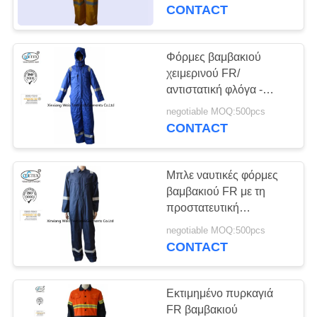
ΈΛΕΓΧΟΣ
ελαίου - ενδύματα
CONTACT
εργασίας
καθυστερούντω
ΜΑΣ
Φόρμες βαμβακιού
ΕΛΆΤΕ
χειμερινού FR/
αντιστατική φλόγα -
ΣΕ
φόρμες καθυστερούντω
negotiable MOQ:500pcs
ΕΠΑΦΉ
με την αντανακλαστική
CONTACT
περιποίηση Hoodie
ΜΕ
Μπλε ναυτικές φόρμες
ΖΗΤΉΣΤΕ
βαμβακιού FR με τη
ΈΝΑ
προστατευτική
ενδυμασία Nfpa 2112
ΑΠΌΣΠΑΣΜΑ
negotiable MOQ:500pcs
ανακλαστήρων
CONTACT
SITEMAP
Εκτιμημένο πυρκαγιά
FR βαμβακιού