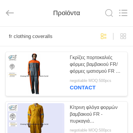
Xinxiang
Weis
Textiles&Garments
Προϊόντα
Co.Ltd.
All
Rights
Reserved.
ΣΠΊΤΙ
fr clothing coveralls
ΠΡΟΪΌΝΤΑ
Γκρίζες πορτοκαλιές
φόρμες βαμβακιού FR/
ΠΕΡΊΠΟΥ
φόρμες ιματισμού FR με
ΕΜΕΊΣ
το αναπνεύσιμο βαμβάκι
negotiable MOQ:500pcs
NFPA 2112 κουκουλών
CONTACT
ΓΎΡΟΣ
ΕΡΓΟΣΤΑΣΊΩΝ
Κίτρινη φλόγα φορμών
βαμβακιού FR -
πυρκαγιά
ΠΟΙΟΤΙΚΌΣ
καθυστερούντω/αερίου
negotiable MOQ:500pcs