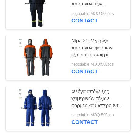
PRIVACY
πορτοκάλι τζιν
POLICY
βαμβακιού φορμών
negotiable MOQ:500pcs
δίχρωμο μπλε ναυτικό
CONTACT
Nfpa 2112 γκρίζο
πορτοκάλι φορμών
εξαιρετικά ελαφρύ
negotiable MOQ:500pcs
CONTACT
Φλόγα απόδειξης
χειμερινών τόξων -
φόρμες καθυστερούντω
με τα θερμά γεμισμένα
negotiable MOQ:500pcs
βαμβάκι ενδύματα
CONTACT
Hoodie/FR
αντανακλαστικά