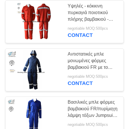
Υψηλές - κόκκινη
πυρκαγιά ποιοτικού
πλήρης βαμβακιού -
φόρμες καθυστερούντω/
negotiable MOQ:500pcs
φόρμες ασφάλειας FR
CONTACT
για τα άτομα με το
αιφνιδιαστικό κουμπί
ανακλαστήρων και
Αντιστατικές μπλε
μετάλλων
μονωμένες φόρμες
βαμβακιού FR με το
χειμώνα 300gsm
negotiable MOQ:500pcs
κουκουλών
CONTACT
Βασιλικές μπλε φόρμες
βαμβακιού FR/πυρίμαχη
λάμψη τόξων Jumpsuit
ανθεκτική
negotiable MOQ:500pcs
προστατευτικές