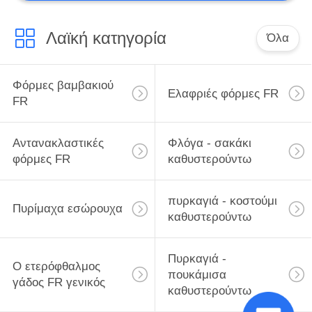
Λαϊκή κατηγορία
Όλα
Φόρμες βαμβακιού
Ελαφριές φόρμες FR
FR
Αντανακλαστικές
Φλόγα - σακάκι
φόρμες FR
καθυστερούντω
πυρκαγιά - κοστούμι
Πυρίμαχα εσώρουχα
καθυστερούντω
Πυρκαγιά -
Ο ετερόφθαλμος
πουκάμισα
γάδος FR γενικός
καθυστερούντω