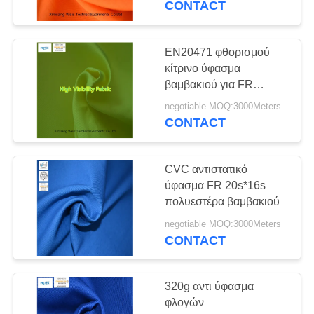
CONTACT
EN20471 φθορισμού
κίτρινο ύφασμα
βαμβακιού για FR
Workwear
negotiable MOQ:3000Meters
CONTACT
CVC αντιστατικό
ύφασμα FR 20s*16s
πολυεστέρα βαμβακιού
negotiable MOQ:3000Meters
CONTACT
320g αντι ύφασμα
φλογών