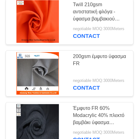
Twill 210gsm
αντιστατική φλόγα -
ύφασμα βαμβακιού
καθυστερούντω
negotiable MOQ:3000Meters
CONTACT
200gsm έμφυτο ύφασμα
FR
negotiable MOQ:3000Meters
CONTACT
Έμφυτο FR 60%
Modacrylic 40% πλεκτό
βαμβάκι ύφασμα
ραβδώσεων 500gsm
negotiable MOQ:3000Meters