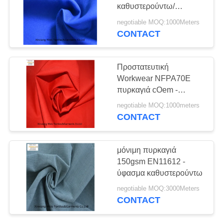
PRIVACY
καθυστερούντω/
POLICY
πυρίμαχα
negotiable MOQ:1000Meters
κλωστοϋφαντουργικά
CONTACT
προϊόντα ελαφριά
Προστατευτική
Workwear NFPA70E
πυρκαγιά cOem -
ύφασμα 180gsm
negotiable MOQ:1000meters
καθυστερούντω
CONTACT
μόνιμη πυρκαγιά
150gsm EN11612 -
ύφασμα καθυστερούντω
negotiable MOQ:3000Meters
CONTACT