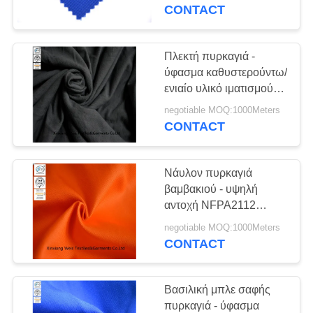
ΈΛΕΓΧΟΣ
καθυστερούντω
CONTACT
προστατευτικό
ΜΑΣ
Πλεκτή πυρκαγιά -
ΕΛΆΤΕ
ύφασμα καθυστερούντω/
ενιαίο υλικό ιματισμού
ΣΕ
του Τζέρσεϋ αλεξίπυρο
negotiable MOQ:1000Meters
ΕΠΑΦΉ
για το εσώρουχο
CONTACT
ΜΕ
Νάυλον πυρκαγιά
ΖΗΤΉΣΤΕ
βαμβακιού - υψηλή
ΈΝΑ
αντοχή NFPA2112
υφάσματος
ΑΠΌΣΠΑΣΜΑ
negotiable MOQ:1000Meters
καθυστερούντω για τη
CONTACT
φόρμα ασφάλειας
SITEMAP
Βασιλική μπλε σαφής
πυρκαγιά - ύφασμα