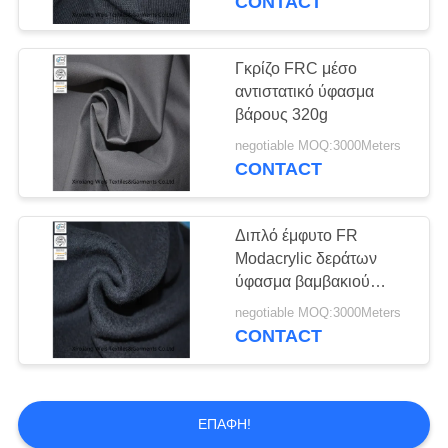
CONTACT
Γκρίζο FRC μέσο
αντιστατικό ύφασμα
βάρους 320g
negotiable MOQ:3000Meters
CONTACT
Διπλό έμφυτο FR
Modacrylic δεράτων
ύφασμα βαμβακιού
300gsm
negotiable MOQ:3000Meters
CONTACT
ΕΠΑΦΉ!