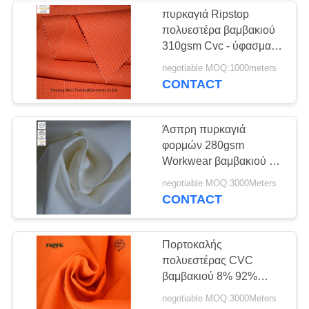
πυρκαγιά Ripstop
πολυεστέρα βαμβακιού
310gsm Cvc - ύφασμα
καθυστερούντω
negotiable MOQ:1000meters
CONTACT
Άσπρη πυρκαγιά
φορμών 280gsm
Workwear βαμβακιού -
ύφασμα καθυστερούντω
negotiable MOQ:3000Meters
CONTACT
Πορτοκαλής
πολυεστέρας CVC
βαμβακιού 8% 92%
δασικό πυρίμαχο
negotiable MOQ:3000Meters
ύφασμα 300gsm