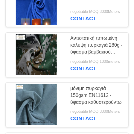
negotiable MOQ:3000Meters
CONTACT
Αντιστατική τυπωμένη
κάλυψη πυρκαγιά 280g -
ύφασμα βαμβακιού
καθυστερούντω
negotiable MOQ:1000meters
CONTACT
μόνιμη πυρκαγιά
150gsm EN11612 -
ύφασμα καθυστερούντω
negotiable MOQ:3000Meters
CONTACT