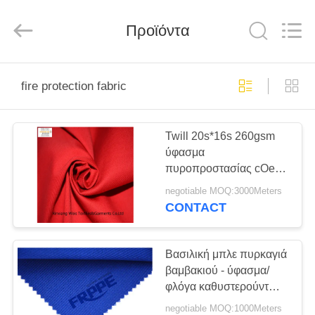
Xinxiang
Weis
Textiles&Garments
Προϊόντα
Co.Ltd.
All
Rights
Reserved.
ΣΠΊΤΙ
fire protection fabric
ΠΡΟΪΌΝΤΑ
Twill 20s*16s 260gsm
ύφασμα
ΠΕΡΊΠΟΥ
πυροπροστασίας cOem
ΕΜΕΊΣ
για Workwear
negotiable MOQ:3000Meters
CONTACT
ΓΎΡΟΣ
ΕΡΓΟΣΤΑΣΊΩΝ
Βασιλική μπλε πυρκαγιά
βαμβακιού - ύφασμα/
φλόγα καθυστερούντω -
ΠΟΙΟΤΙΚΌΣ
ύφασμα βαμβακιού
negotiable MOQ:1000Meters