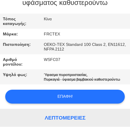
ΈΛΕΓΧΟΣ
υφάσματος καθυστερούντω
ΜΑΣ
Τόπος
Κίνα
καταγωγής:
ΕΛΆΤΕ
Μάρκα:
FRCTEX
ΣΕ
Πιστοποίηση:
OEKO-TEX Standard 100 Class 2, EN11612,
ΕΠΑΦΉ
NFPA 2112
ΜΕ
Αριθμό
WSFC07
μοντέλου:
Υψηλό φως:
,
ΖΗΤΉΣΤΕ
Ύφασμα πυροπροστασίας
Πυρκαγιά - ύφασμα βαμβακιού καθυστερούντω
ΈΝΑ
ΑΠΌΣΠΑΣΜΑ
ΕΠΑΦΉ!
SITEMAP
ΛΕΠΤΟΜΈΡΕΙΕΣ