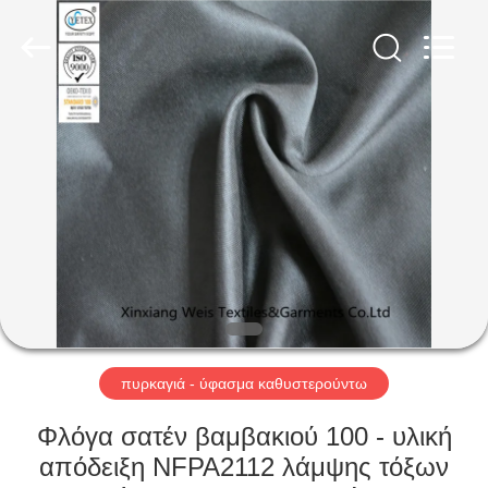
Xinxiang
Weis
Textiles&Garments
Co.Ltd.
All
Rights
Reserved.
ΣΠΊΤΙ
ΠΡΟΪΌΝΤΑ
ΠΕΡΊΠΟΥ
ΕΜΕΊΣ
ΓΎΡΟΣ
ΕΡΓΟΣΤΑΣΊΩΝ
πυρκαγιά - ύφασμα καθυστερούντω
Φλόγα σατέν βαμβακιού 100 - υλική
ΠΟΙΟΤΙΚΌΣ
απόδειξη NFPA2112 λάμψης τόξων