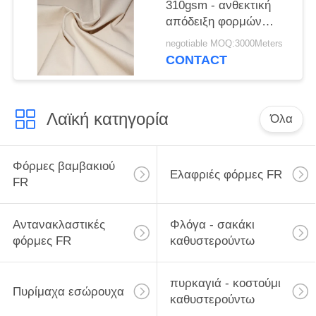
310gsm - ανθεκτική
απόδειξη φορμών
καμβά νερού
negotiable MOQ:3000Meters
υφάσματος
CONTACT
καθυστερούντω για
Awning
Λαϊκή κατηγορία
Όλα
Φόρμες βαμβακιού
Ελαφριές φόρμες FR
FR
Αντανακλαστικές
Φλόγα - σακάκι
φόρμες FR
καθυστερούντω
πυρκαγιά - κοστούμι
Πυρίμαχα εσώρουχα
καθυστερούντω