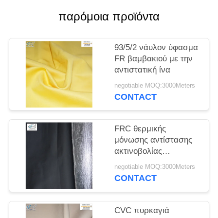
PRIVACY
παρόμοια προϊόντα
POLICY
93/5/2 νάυλον ύφασμα
FR βαμβακιού με την
αντιστατική ίνα
negotiable MOQ:3000Meters
CONTACT
FRC θερμικής
μόνωσης αντίστασης
ακτινοβολίας
θερμότητας πυρκαγιά -
negotiable MOQ:3000Meters
ύφασμα
CONTACT
καθυστερούντω με το
φύλλο αλουμινίου
αργιλίου
CVC πυρκαγιά