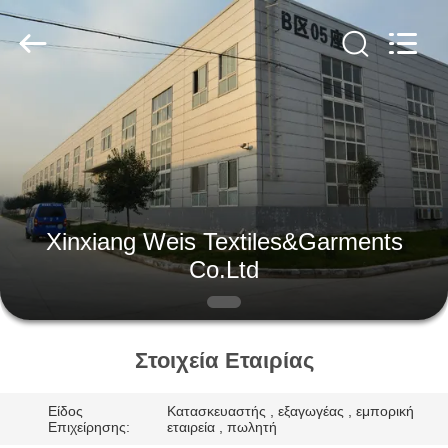
Xinxiang
Weis
Textiles&Garments
Co.Ltd.
All
Rights
Reserved.
ΣΠΊΤΙ
ΠΡΟΪΌΝΤΑ
ΠΕΡΊΠΟΥ
Xinxiang Weis Textiles&Garments
ΕΜΕΊΣ
Co.Ltd
ΓΎΡΟΣ
ΕΡΓΟΣΤΑΣΊΩΝ
Στοιχεία Εταιρίας
Είδος
Κατασκευαστής , εξαγωγέας , εμπορική
ΠΟΙΟΤΙΚΌΣ
Επιχείρησης:
εταιρεία , πωλητή