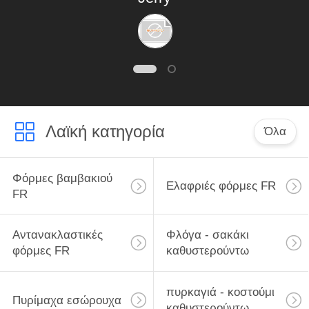
διαταγή. Τους
εμπιστεύομαι επειδή
δεν έχω
απογοητευθεί ποτέ
Λαϊκή κατηγορία
με τους.
Όλα
Φόρμες βαμβακιού
Ελαφριές φόρμες FR
FR
Αντανακλαστικές
Φλόγα - σακάκι
φόρμες FR
καθυστερούντω
πυρκαγιά - κοστούμι
Πυρίμαχα εσώρουχα
καθυστερούντω