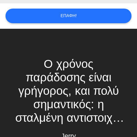
PRIVACY
POLICY
ΕΠΑΦΉ!
Ο χρόνος
παράδοσης είναι
γρήγορος, και πολύ
σημαντικός: η
σταλμένη αντιστοιχία
προϊόντων πάντα η
Jerry