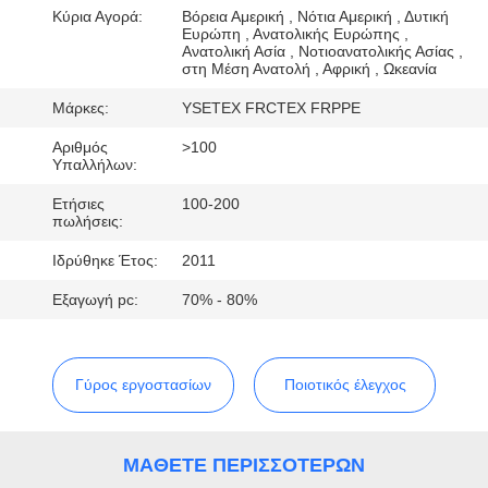
ΈΛΕΓΧΟΣ
Κύρια Αγορά:
Βόρεια Αμερική , Νότια Αμερική , Δυτική
Ευρώπη , Ανατολικής Ευρώπης ,
Ανατολική Ασία , Νοτιοανατολικής Ασίας ,
στη Μέση Ανατολή , Αφρική , Ωκεανία
ΜΑΣ
ΕΛΆΤΕ
Μάρκες:
YSETEX FRCTEX FRPPE
ΣΕ
Αριθμός
>100
Υπαλλήλων:
ΕΠΑΦΉ
Ετήσιες
100-200
ΜΕ
πωλήσεις:
Ιδρύθηκε Έτος:
2011
ΖΗΤΉΣΤΕ
Εξαγωγή pc:
70% - 80%
ΈΝΑ
ΑΠΌΣΠΑΣΜΑ
Γύρος εργοστασίων
Ποιοτικός έλεγχος
SITEMAP
ΜΆΘΕΤΕ ΠΕΡΙΣΣΌΤΕΡΩΝ