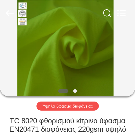
Xinxiang
Weis
Textiles&Garments
Co.Ltd.
All
Rights
Reserved.
ΣΠΊΤΙ
ΠΡΟΪΌΝΤΑ
ΠΕΡΊΠΟΥ
ΕΜΕΊΣ
ΓΎΡΟΣ
ΕΡΓΟΣΤΑΣΊΩΝ
Υψηλό ύφασμα διαφάνειας
TC 8020 φθορισμού κίτρινο ύφασμα
ΠΟΙΟΤΙΚΌΣ
EN20471 διαφάνειας 220gsm υψηλό