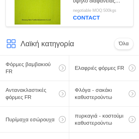
υψηλό διαφάνειας
ύφασμα FR
negotiable MOQ:500kgs
υφάσματος έμφυτο
CONTACT
Λαϊκή κατηγορία
Όλα
Φόρμες βαμβακιού
Ελαφριές φόρμες FR
FR
Αντανακλαστικές
Φλόγα - σακάκι
φόρμες FR
καθυστερούντω
πυρκαγιά - κοστούμι
Πυρίμαχα εσώρουχα
καθυστερούντω