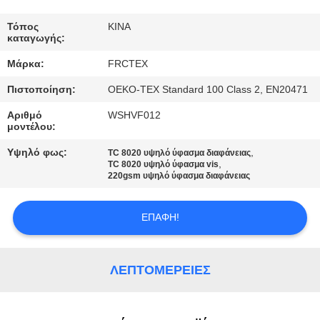
ΈΛΕΓΧΟΣ
Τόπος
ΚΙΝΑ
καταγωγής:
ΜΑΣ
Μάρκα:
FRCTEX
ΕΛΆΤΕ
Πιστοποίηση:
OEKO-TEX Standard 100 Class 2, EN20471
ΣΕ
Αριθμό
WSHVF012
ΕΠΑΦΉ
μοντέλου:
ΜΕ
Υψηλό φως:
,
TC 8020 υψηλό ύφασμα διαφάνειας
,
TC 8020 υψηλό ύφασμα vis
220gsm υψηλό ύφασμα διαφάνειας
ΖΗΤΉΣΤΕ
ΈΝΑ
ΕΠΑΦΉ!
ΑΠΌΣΠΑΣΜΑ
ΛΕΠΤΟΜΈΡΕΙΕΣ
SITEMAP