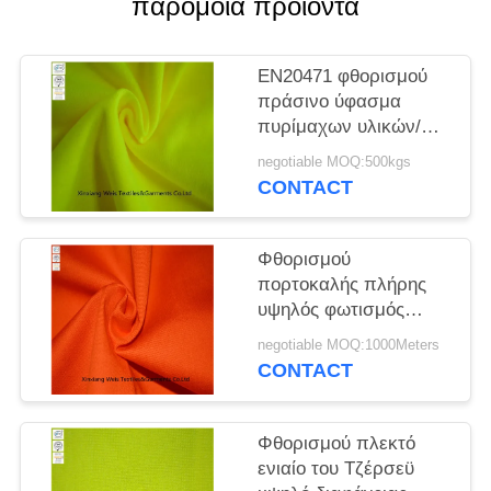
παρόμοια προϊόντα
PRIVACY
POLICY
EN20471 φθορισμού
πράσινο ύφασμα
πυρίμαχων υλικών/
πυρίμαχη αισθητή
negotiable MOQ:500kgs
πλεκτή
CONTACT
συναρμολόγηση
Φθορισμού
πορτοκαλής πλήρης
υψηλός φωτισμός
υφάσματος
negotiable MOQ:1000Meters
διαφάνειας/
CONTACT
πορτοκαλιά πυρκαγιά
ασφάλειας - φόρμες
καθυστερούντω
Φθορισμού πλεκτό
ενιαίο του Τζέρσεϋ