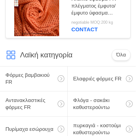
πλέγματος έμφυτο/
έμφυτο ύφασμα
πυρίμαχων υλικών για
negotiable MOQ:200 kg
την ασφάλεια
CONTACT
Workwear
Λαϊκή κατηγορία
Όλα
Φόρμες βαμβακιού
Ελαφριές φόρμες FR
FR
Αντανακλαστικές
Φλόγα - σακάκι
φόρμες FR
καθυστερούντω
πυρκαγιά - κοστούμι
Πυρίμαχα εσώρουχα
καθυστερούντω