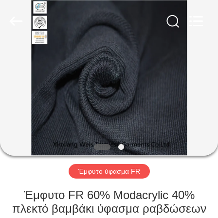
Xinxiang
Weis
Textiles&Garments
Co.Ltd.
All
Rights
Reserved.
ΣΠΊΤΙ
ΠΡΟΪΌΝΤΑ
ΠΕΡΊΠΟΥ
ΕΜΕΊΣ
ΓΎΡΟΣ
ΕΡΓΟΣΤΑΣΊΩΝ
Έμφυτο ύφασμα FR
Έμφυτο FR 60% Modacrylic 40%
ΠΟΙΟΤΙΚΌΣ
πλεκτό βαμβάκι ύφασμα ραβδώσεων