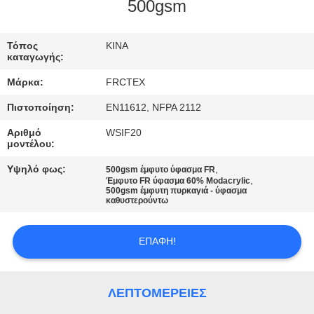
ΈΛΕΓΧΟΣ
500gsm
ΜΑΣ
Τόπος
ΚΙΝΑ
καταγωγής:
ΕΛΆΤΕ
Μάρκα:
FRCTEX
ΣΕ
Πιστοποίηση:
EN11612, NFPA 2112
ΕΠΑΦΉ
Αριθμό
WSIF20
ΜΕ
μοντέλου:
Υψηλό φως:
,
500gsm έμφυτο ύφασμα FR
,
ΖΗΤΉΣΤΕ
Έμφυτο FR ύφασμα 60% Modacrylic
500gsm έμφυτη πυρκαγιά - ύφασμα
καθυστερούντω
ΈΝΑ
ΑΠΌΣΠΑΣΜΑ
ΕΠΑΦΉ!
SITEMAP
ΛΕΠΤΟΜΈΡΕΙΕΣ