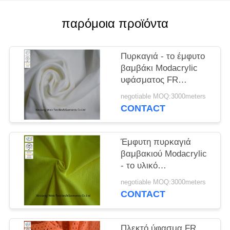
PRIVACY
POLICY
παρόμοια προϊόντα
Πυρκαγιά - το έμφυτο
βαμβάκι Modacrylic
υφάσματος FR
καθυστερούντω πλέκει
negotiable MOQ:3000meters
το ενιαίο Τζέρσεϋ για
CONTACT
το πουκάμισο
ασφάλειας
Έμφυτη πυρκαγιά
βαμβακιού Modacrylic
- το υλικό
καθυστερούντω για
negotiable MOQ:3000meters
τον ιματισμό πλέκει το
CONTACT
πικάρισμα γεια δηλαδή
κίτρινος
Πλεκτό ύφασμα FR