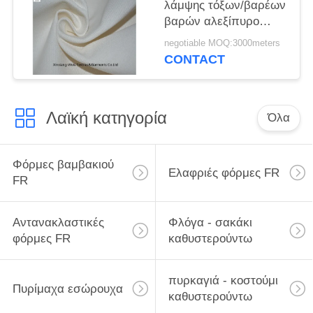
λάμψης τόξων/βαρέων
βαρών αλεξίπυρο
ύφασμα καμβά
negotiable MOQ:3000meters
CONTACT
Λαϊκή κατηγορία
Όλα
Φόρμες βαμβακιού
Ελαφριές φόρμες FR
FR
Αντανακλαστικές
Φλόγα - σακάκι
φόρμες FR
καθυστερούντω
πυρκαγιά - κοστούμι
Πυρίμαχα εσώρουχα
καθυστερούντω