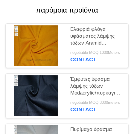
PRIVACY
παρόμοια προϊόντα
POLICY
Ελαφριά φλόγα
υφάσματος λάμψης
τόξων Aramid
προστατευτική
negotiable MOQ:1000Meters
εγγενώς - καθυστερών
CONTACT
Έμφυτες ύφασμα
λάμψης τόξων
Modacrylic/πυρκαγιά
ιματισμού ασφάλειας -
negotiable MOQ:3000meters
κλωστοϋφαντουργικά
CONTACT
προϊόντα
καθυστερούντω
Πυρίμαχο ύφασμα