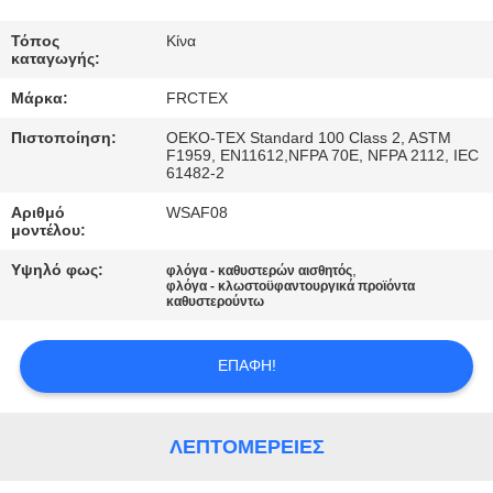
ΈΛΕΓΧΟΣ
Τόπος
Κίνα
καταγωγής:
ΜΑΣ
Μάρκα:
FRCTEX
ΕΛΆΤΕ
Πιστοποίηση:
OEKO-TEX Standard 100 Class 2, ASTM
ΣΕ
F1959, EN11612,NFPA 70E, NFPA 2112, IEC
61482-2
ΕΠΑΦΉ
Αριθμό
WSAF08
ΜΕ
μοντέλου:
Υψηλό φως:
,
φλόγα - καθυστερών αισθητός
ΖΗΤΉΣΤΕ
φλόγα - κλωστοϋφαντουργικά προϊόντα
καθυστερούντω
ΈΝΑ
ΑΠΌΣΠΑΣΜΑ
ΕΠΑΦΉ!
SITEMAP
ΛΕΠΤΟΜΈΡΕΙΕΣ