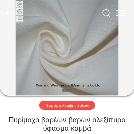
Xinxiang
Weis
Textiles&Garments
Co.Ltd.
All
Rights
Reserved.
ΣΠΊΤΙ
ΠΡΟΪΌΝΤΑ
ΠΕΡΊΠΟΥ
ΕΜΕΊΣ
ΓΎΡΟΣ
ΕΡΓΟΣΤΑΣΊΩΝ
Ύφασμα λάμψης τόξων
Πυρίμαχο βαρέων βαρών αλεξίπυρο
ΠΟΙΟΤΙΚΌΣ
ύφασμα καμβά