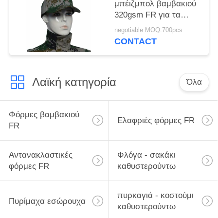
μπέιζμπολ βαμβακιού
320gsm FR για τα
καθημερινά πρότυπα
negotiable MOQ:700pcs
φθοράς NFPA 2112
CONTACT
Λαϊκή κατηγορία
Όλα
Φόρμες βαμβακιού
Ελαφριές φόρμες FR
FR
Αντανακλαστικές
Φλόγα - σακάκι
φόρμες FR
καθυστερούντω
πυρκαγιά - κοστούμι
Πυρίμαχα εσώρουχα
καθυστερούντω