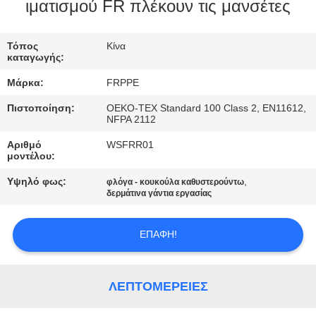
ΈΛΕΓΧΟΣ
ιματισμού FR πλέκουν τις μανσέτες
ΜΑΣ
Τόπος
Κίνα
καταγωγής:
ΕΛΆΤΕ
Μάρκα:
FRPPE
ΣΕ
Πιστοποίηση:
OEKO-TEX Standard 100 Class 2, EN11612,
ΕΠΑΦΉ
NFPA 2112
ΜΕ
Αριθμό
WSFRR01
μοντέλου:
Υψηλό φως:
,
ΖΗΤΉΣΤΕ
φλόγα - κουκούλα καθυστερούντω
δερμάτινα γάντια εργασίας
ΈΝΑ
ΑΠΌΣΠΑΣΜΑ
ΕΠΑΦΉ!
SITEMAP
ΛΕΠΤΟΜΈΡΕΙΕΣ