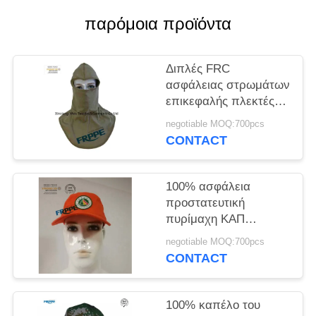
PRIVACY
παρόμοια προϊόντα
POLICY
Διπλές FRC
ασφάλειας στρωμάτων
επικεφαλής πλεκτές
προστασία κουκούλες
negotiable MOQ:700pcs
για τους
CONTACT
οξυγονοκολλητές
100% ασφάλεια
προστατευτική
πυρίμαχη ΚΑΠ
πορτοκαλιών/κάλυψης
negotiable MOQ:700pcs
βαμβακιού
CONTACT
100% καπέλο του