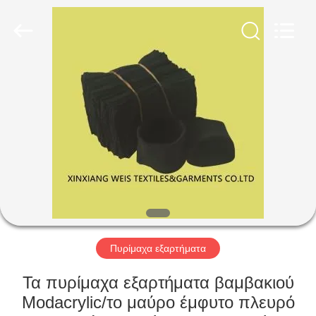
Xinxiang
Weis
Textiles&Garments
Co.Ltd.
All
Rights
Reserved.
ΣΠΊΤΙ
ΠΡΟΪΌΝΤΑ
ΠΕΡΊΠΟΥ
ΕΜΕΊΣ
ΓΎΡΟΣ
ΕΡΓΟΣΤΑΣΊΩΝ
Πυρίμαχα εξαρτήματα
Τα πυρίμαχα εξαρτήματα βαμβακιού
ΠΟΙΟΤΙΚΌΣ
Modacrylic/το μαύρο έμφυτο πλευρό