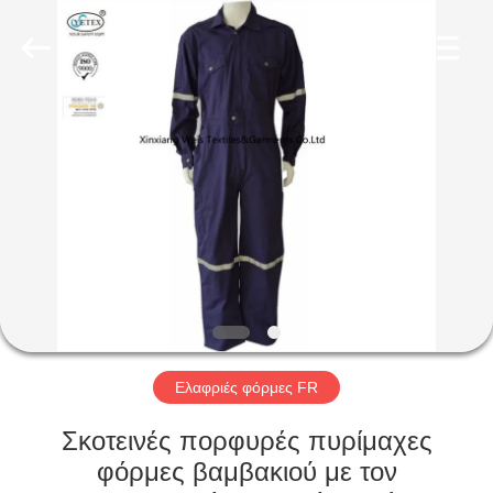
Xinxiang
Weis
Textiles&Garments
Co.Ltd.
All
Rights
Reserved.
ΣΠΊΤΙ
ΠΡΟΪΌΝΤΑ
ΠΕΡΊΠΟΥ
ΕΜΕΊΣ
ΓΎΡΟΣ
ΕΡΓΟΣΤΑΣΊΩΝ
Ελαφριές φόρμες FR
Σκοτεινές πορφυρές πυρίμαχες
ΠΟΙΟΤΙΚΌΣ
φόρμες βαμβακιού με τον