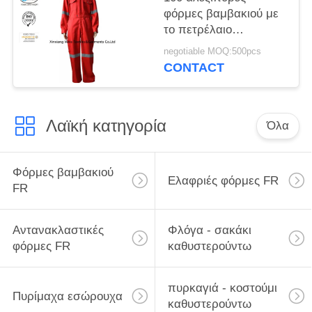
φόρμες βαμβακιού με
το πετρέλαιο
ανακλαστήρων και την
negotiable MOQ:500pcs
υποστήριξη
CONTACT
πετρελαιοπηγών
Λαϊκή κατηγορία
Όλα
Φόρμες βαμβακιού
Ελαφριές φόρμες FR
FR
Αντανακλαστικές
Φλόγα - σακάκι
φόρμες FR
καθυστερούντω
πυρκαγιά - κοστούμι
Πυρίμαχα εσώρουχα
καθυστερούντω