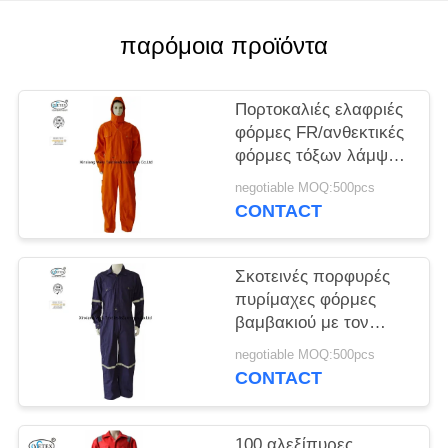
PRIVACY
POLICY
παρόμοια προϊόντα
Πορτοκαλιές ελαφριές
φόρμες FR/ανθεκτικές
φόρμες τόξων λάμψης
με την κουκούλα NFPA
negotiable MOQ:500pcs
2112
CONTACT
Σκοτεινές πορφυρές
πυρίμαχες φόρμες
βαμβακιού με τον
αντανακλαστικό
negotiable MOQ:500pcs
ιματισμό ασφάλειας
CONTACT
ταινιών
100 αλεξίπυρες