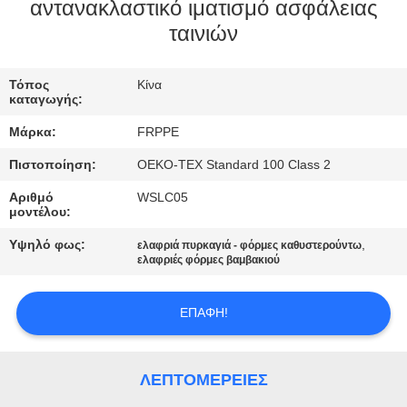
ΈΛΕΓΧΟΣ
αντανακλαστικό ιματισμό ασφάλειας
ταινιών
ΜΑΣ
Τόπος
Κίνα
ΕΛΆΤΕ
καταγωγής:
ΣΕ
Μάρκα:
FRPPE
ΕΠΑΦΉ
Πιστοποίηση:
OEKO-TEX Standard 100 Class 2
ΜΕ
Αριθμό
WSLC05
μοντέλου:
ΖΗΤΉΣΤΕ
Υψηλό φως:
,
ελαφριά πυρκαγιά - φόρμες καθυστερούντω
ελαφριές φόρμες βαμβακιού
ΈΝΑ
ΑΠΌΣΠΑΣΜΑ
ΕΠΑΦΉ!
SITEMAP
ΛΕΠΤΟΜΈΡΕΙΕΣ