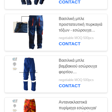
CONTACT
Βασιλική μπλε
προστατευτική πυρκαγιά
τόξων - εσώρουχα
εργασίας
negotiable MOQ:500pcs
καθυστερούντω
CONTACT
Βασιλικά μπλε
βαμβακιού εσώρουχα
φορτίου
οξυγονοκολλητών
negotiable MOQ:500pcs
εκτιμημένα FR με την
CONTACT
αντανακλαστική
ασφάλεια περιποίησης
Αντανακλαστικά
πυρίμαχα εσώρουχα/