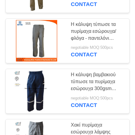
ΈΛΕΓΧΟΣ
καθυστερούντω που
CONTACT
εκτιμάται
ΜΑΣ
Η κάλυψη τύπωσε τα
ΕΛΆΤΕ
πυρίμαχα εσώρουχα/
φλόγα - παντελόνι
ΣΕ
φορτίου καθυστερούντω
negotiable MOQ:500pcs
ΕΠΑΦΉ
με την αντανακλαστική
CONTACT
ταινία
ΜΕ
Η κάλυψη βαμβακιού
ΖΗΤΉΣΤΕ
τύπωσε τα πυρίμαχα
ΈΝΑ
εσώρουχα 300gsm
φορτίου
ΑΠΌΣΠΑΣΜΑ
negotiable MOQ:500pcs
CONTACT
SITEMAP
Χακί πυρίμαχα
εσώρουχα λάμψης