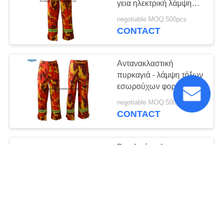
γεια ηλεκτρική λάμψη
τόξων εσωρούχων Vis
negotiable MOQ:500pcs
FR προστατευτική
CONTACT
Αντανακλαστική
πυρκαγιά - λάμψη τόξων
εσωρούχων φορτίου
καθυστερούντω
negotiable MOQ:500pcs
προστατευτική
CONTACT
Βασιλικό μπλε
προστατευτικό πυρίμαχο
παντελόνι τόξων με τις
πολλαπλάσιες τσέπες
negotiable MOQ:500pcs
εργαλείων
CONTACT