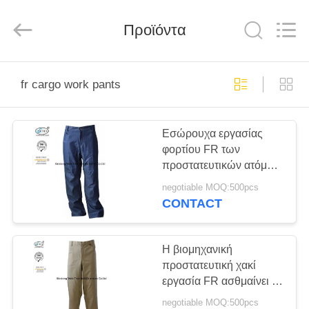
Xinxiang
Weis
Textiles&Garments
Προϊόντα
Co.Ltd.
All
Rights
Reserved.
ΣΠΊΤΙ
fr cargo work pants
ΠΡΟΪΌΝΤΑ
Εσώρουχα εργασίας
φορτίου FR των
ΠΕΡΊΠΟΥ
προστατευτικών ατόμων
ΕΜΕΊΣ
λάμψης τόξων/
negotiable MOQ:500pcs
αλεξίπυρο τζιν
CONTACT
Dungaree παντελονιού
ΓΎΡΟΣ
ΕΡΓΟΣΤΑΣΊΩΝ
Η βιομηχανική
προστατευτική χακί
εργασία FR ασθμαίνει τη
ΠΟΙΟΤΙΚΌΣ
φλόγα - λάμψη αψίδων
negotiable MOQ:500pcs