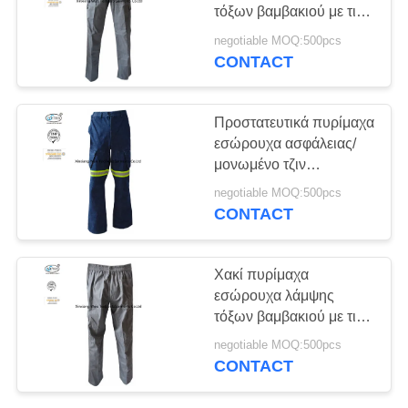
PRIVACY
τόξων βαμβακιού με τις
POLICY
πολλαπλάσιες τσέπες
negotiable MOQ:500pcs
εργαλείων
CONTACT
Προστατευτικά πυρίμαχα
εσώρουχα ασφάλειας/
μονωμένο τζιν
εσωρούχων FR με την
negotiable MOQ:500pcs
αντανακλαστική ταινία
CONTACT
Χακί πυρίμαχα
εσώρουχα λάμψης
τόξων βαμβακιού με τις
τσέπες
negotiable MOQ:500pcs
CONTACT