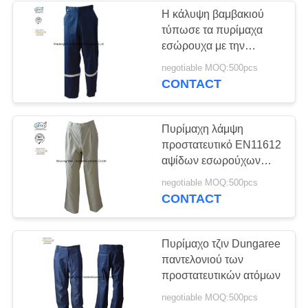
Η κάλυψη βαμβακιού
τύπωσε τα πυρίμαχα
εσώρουχα με την
αντανακλαστική ταινία
negotiable MOQ:500pcs
300gsm
CONTACT
Πυρίμαχη λάμψη
προστατευτικό EN11612
αψίδων εσωρούχων
Workwear ασφάλειας
negotiable MOQ:500pcs
βαμβακιού
CONTACT
Πυρίμαχο τζιν Dungaree
παντελονιού των
προστατευτικών ατόμων
negotiable MOQ:500pcs